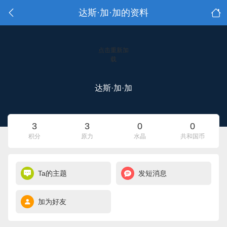
达斯·加·加的资料
点击重新加
载
达斯·加·加
3
3
0
0
积分
原力
水晶
共和国币
Ta的主题
发短消息
加为好友