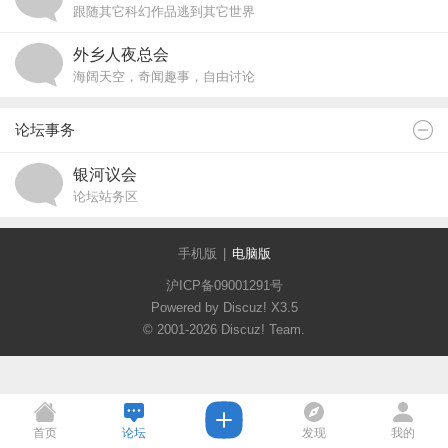
跟随其它科幻作品逃到其它世界
外乡人夜总会
海阔天空，奇闻趣事，自由讨论
论坛事务
银河议会
论坛站务区
手机版
|
电脑版
沪ICP备09001291号
Powered by Discuz!
X3.5
© 2001-2026
Discuz! Team
.
首页
论坛
发现
我的