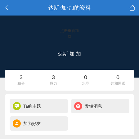
达斯·加·加的资料
点击重新加
载
达斯·加·加
3
3
0
0
积分
原力
水晶
共和国币
Ta的主题
发短消息
加为好友