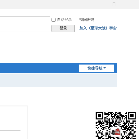
切
换
自动登录
找回密码
到
宽
加入《星球大战》宇宙
登录
版
快捷导航