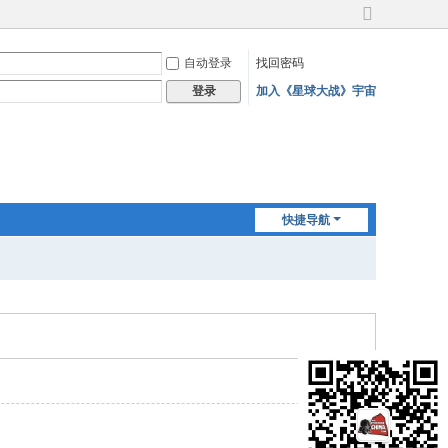
切
换
自动登录
找回密码
到
宽
加入《星球大战》宇宙
登录
版
快捷导航