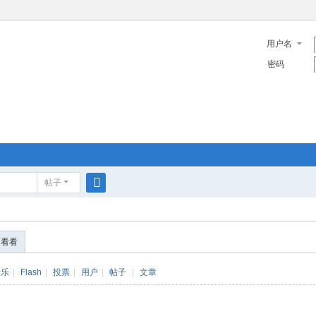
用户名
密码
帖子
搜
索
便看看
音乐
|
Flash
|
投票
|
用户
|
帖子
|
文章