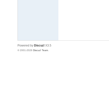
文
网
St
ar
W
ar
Powered by
Discuz!
X3.5
s
© 2001-2026
Discuz! Team
.
C
hi
na