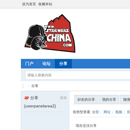
设为首页
收藏本站
门户
论坛
分享
›
分享
星
分享
添加
好友的分享
我的分享
随
球
{userpanelarea2}
大
按类型查看:
全部
|
网址
|
视频
|
战
现在还没分享
中