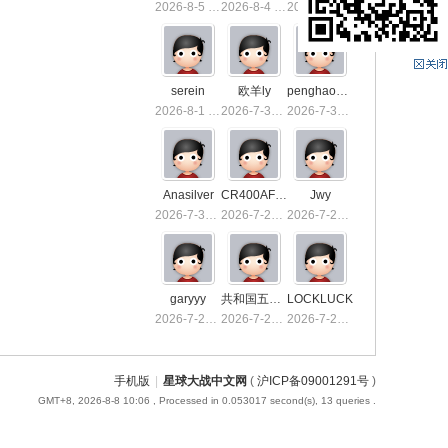
2026-8-5 13:36
2026-8-4 15:50
2026-8-4 01:40
serein
欧羊ly
penghaoxiake
2026-8-1 01:26
2026-7-31 10:03
2026-7-30 23:53
Anasilver
CR400AF-1039
Jwy
2026-7-30 01:03
2026-7-29 23:32
2026-7-29 19:21
garyyy
共和国五星上将
LOCKLUCK
2026-7-26 21:16
2026-7-23 13:55
2026-7-23 00:55
手机版
|
星球大战中文网
(
沪ICP备09001291号
)
GMT+8, 2026-8-8 10:06
, Processed in 0.053017 second(s), 13 queries .