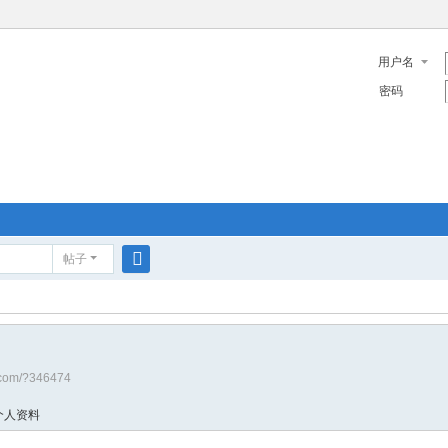
用户名
密码
帖子
搜
索
a.com/?346474
个人资料