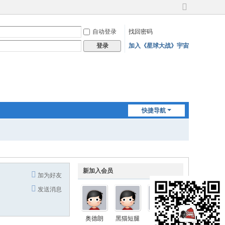
切
换
自动登录
找回密码
到
宽
加入《星球大战》宇宙
登录
版
快捷导航
新加入会员
加为好友
发送消息
奥德朗
黑猫短腿
Nimbus