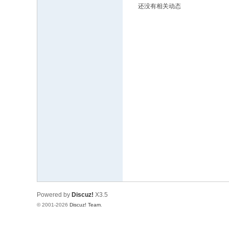
还没有相关动态
文
网
St
ar
W
ar
s
C
hi
na
Powered by
Discuz!
X3.5
© 2001-2026
Discuz! Team
.