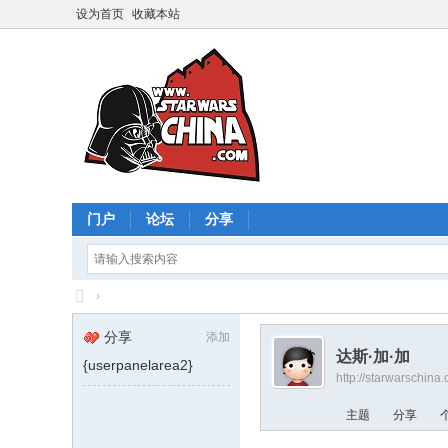
设为首页
收藏本站
门户
论坛
分享
›
星
分享
添加
球
达斯·加·加
{userpanelarea2}
http://starwarschin
大
战
主题
分享
中