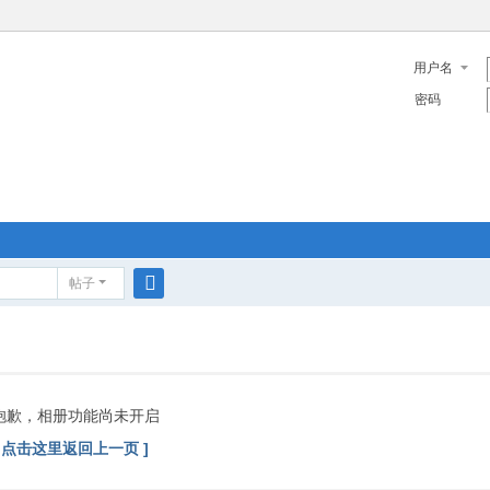
用户名
密码
帖子
搜
索
抱歉，相册功能尚未开启
[ 点击这里返回上一页 ]