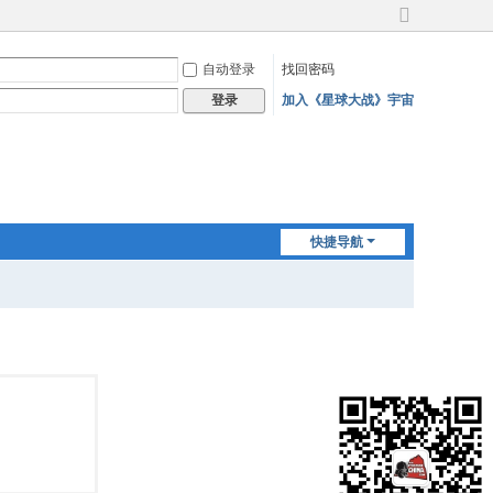
切
换
自动登录
找回密码
到
宽
加入《星球大战》宇宙
登录
版
快捷导航