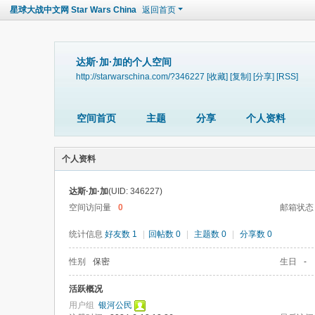
星球大战中文网 Star Wars China
返回首页
达斯·加·加的个人空间
http://starwarschina.com/?346227
[收藏]
[复制]
[分享]
[RSS]
空间首页
主题
分享
个人资料
个人资料
达斯·加·加
(UID: 346227)
空间访问量
0
邮箱状态
统计信息
好友数 1
|
回帖数 0
|
主题数 0
|
分享数 0
性别
保密
生日
-
活跃概况
用户组
银河公民