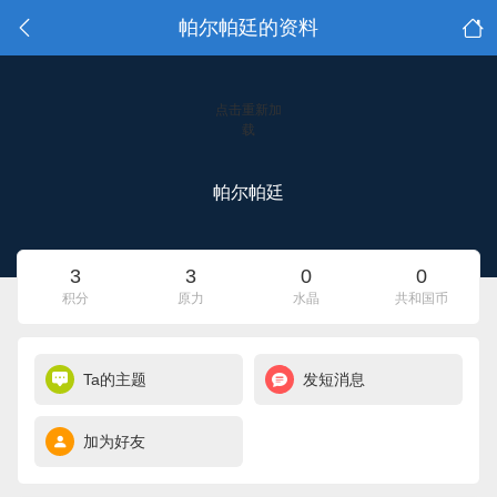
帕尔帕廷的资料
点击重新加
载
帕尔帕廷
3
3
0
0
积分
原力
水晶
共和国币
Ta的主题
发短消息
加为好友