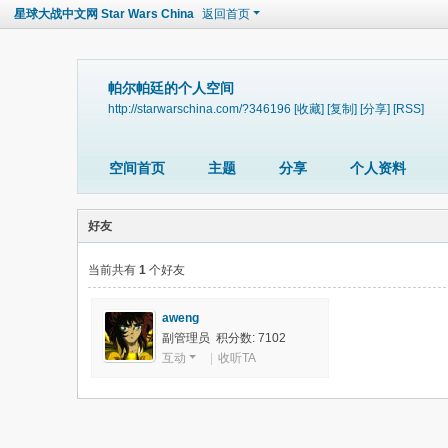
星球大战中文网 Star Wars China
返回首页
帕尔帕廷的个人空间
http://starwarschina.com/?346196
[收藏]
[复制]
[分享]
[RSS]
空间首页
主题
分享
个人资料
好友
当前共有
1
个好友
aweng
副管理员 积分数: 7102
互动
|
收听TA