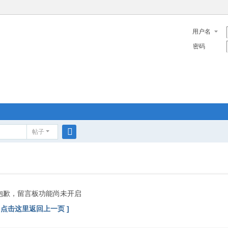
用户名
密码
帖子
搜
索
抱歉，留言板功能尚未开启
[ 点击这里返回上一页 ]