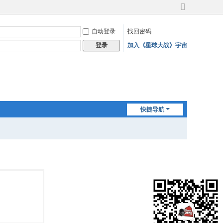
切
换
自动登录
找回密码
到
宽
加入《星球大战》宇宙
登录
版
快捷导航