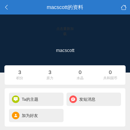
macscott的资料
点击重新加
载
macscott
3
3
0
0
积分
原力
水晶
共和国币
Ta的主题
发短消息
加为好友