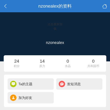
nzonealex的资料
点击重新加
载
nzonealex
24
14
0
0
积分
原力
水晶
共和国币
Ta的主题
发短消息
加为好友