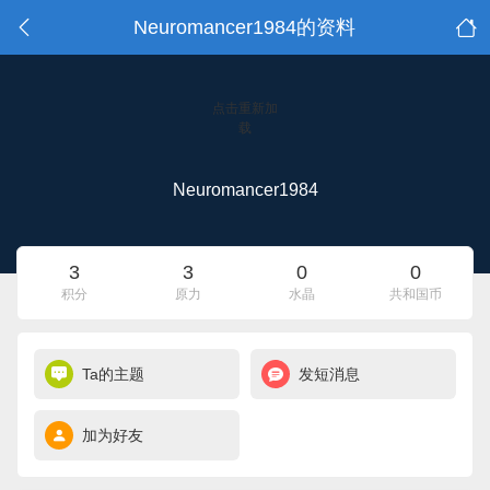
Neuromancer1984的资料
点击重新加
载
Neuromancer1984
3
3
0
0
积分
原力
水晶
共和国币
Ta的主题
发短消息
加为好友