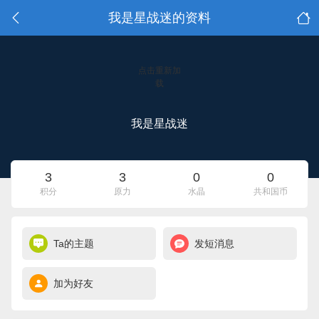
我是星战迷的资料
点击重新加
载
我是星战迷
3
3
0
0
积分
原力
水晶
共和国币
Ta的主题
发短消息
加为好友