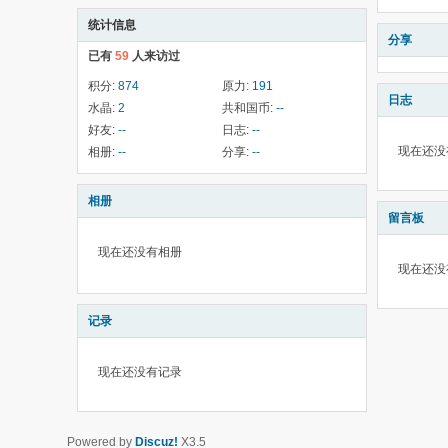
统计信息
分享
已有
59
人来访过
积分:
874
原力:
191
日志
水晶:
2
共和国币:
--
好友:
--
日志:
--
现在还没
相册:
--
分享:
--
相册
留言板
现在还没有相册
现在还没
记录
现在还没有记录
Powered by
Discuz!
X3.5