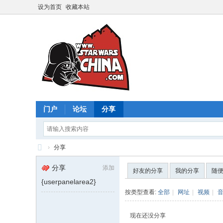
设为首页
收藏本站
门户
论坛
分享
›
分享
星
分享
添加
好友的分享
我的分享
随
球
{userpanelarea2}
大
按类型查看:
全部
|
网址
|
视频
|
战
现在还没分享
中