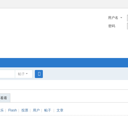
用户名
密码
帖子
搜
索
便看看
音乐
|
Flash
|
投票
|
用户
|
帖子
|
文章