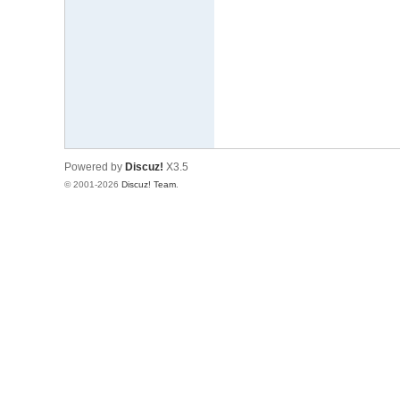
文
网
St
ar
W
ar
Powered by
Discuz!
X3.5
s
© 2001-2026
Discuz! Team
.
C
hi
na