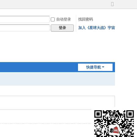
切
换
自动登录
找回密码
到
宽
加入《星球大战》宇宙
登录
版
快捷导航