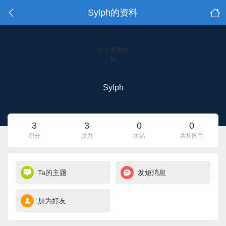
Sylph的资料
点击重新加
载
Sylph
3
3
0
0
积分
原力
水晶
共和国币
Ta的主题
发短消息
加为好友