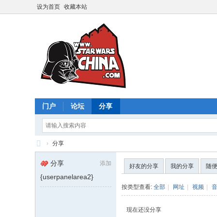
设为首页
收藏本站
门户
论坛
分享
›
分享
星
分享
添加
好友的分享
我的分享
随
球
{userpanelarea2}
大
按类型查看:
全部
|
网址
|
视频
|
战
现在还没分享
中