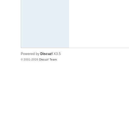
文
网
St
ar
W
ar
Powered by
Discuz!
X3.5
s
© 2001-2026
Discuz! Team
.
C
hi
na