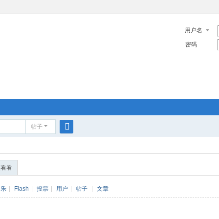
用户名
密码
帖子
搜
索
便看看
音乐
|
Flash
|
投票
|
用户
|
帖子
|
文章