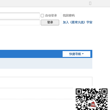
切
换
自动登录
找回密码
到
宽
加入《星球大战》宇宙
登录
版
快捷导航