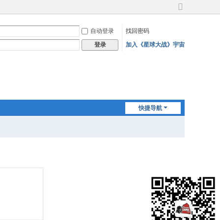
切
换
自动登录
找回密码
到
宽
加入《星球大战》宇宙
登录
版
快捷导航