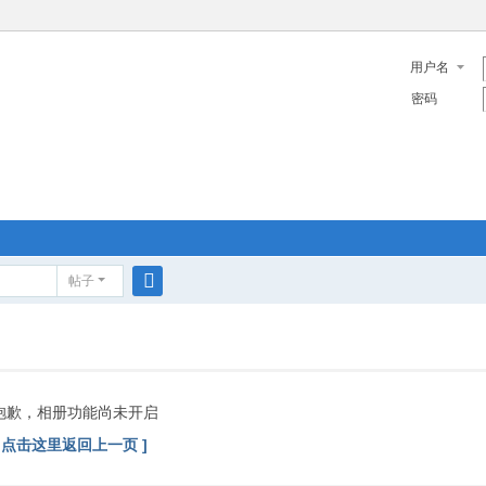
用户名
密码
帖子
搜
索
抱歉，相册功能尚未开启
[ 点击这里返回上一页 ]