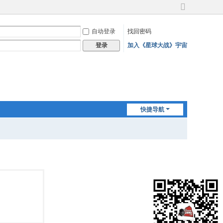
切
换
自动登录
找回密码
到
宽
加入《星球大战》宇宙
登录
版
快捷导航