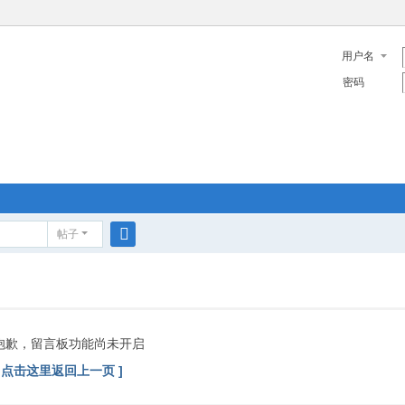
用户名
密码
帖子
搜
索
抱歉，留言板功能尚未开启
[ 点击这里返回上一页 ]