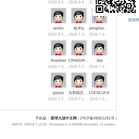
2026-8-5 13:36
2026-8-4 15:50
2026-8-4 01:40
serein
欧羊ly
penghaoxiake
2026-8-1 01:26
2026-7-31 10:03
2026-7-30 23:53
Anasilver
CR400AF-1039
Jwy
2026-7-30 01:03
2026-7-29 23:32
2026-7-29 19:21
garyyy
共和国五星上将
LOCKLUCK
2026-7-26 21:16
2026-7-23 13:55
2026-7-23 00:55
手机版
|
星球大战中文网
(
沪ICP备09001291号
)
GMT+8, 2026-8-7 15:30
, Processed in 0.064958 second(s), 13 queries .