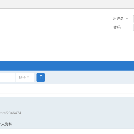
用户名
密码
帖子
搜
索
a.com/?346474
个人资料