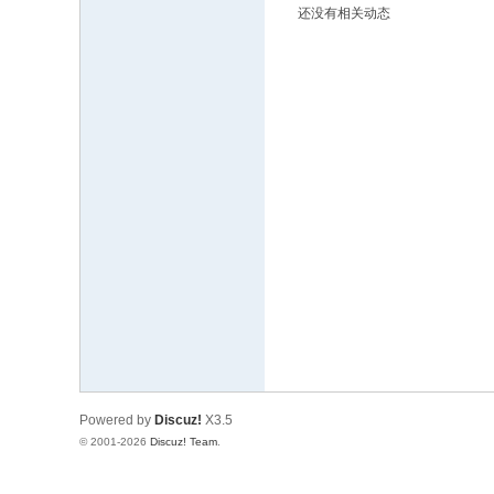
还没有相关动态
文
网
St
ar
W
ar
s
C
hi
na
Powered by
Discuz!
X3.5
© 2001-2026
Discuz! Team
.