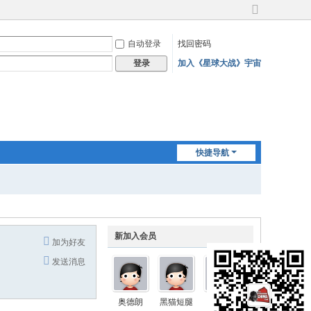
切
换
自动登录
找回密码
到
宽
加入《星球大战》宇宙
登录
版
快捷导航
新加入会员
加为好友
发送消息
奥德朗
黑猫短腿
Nimbus