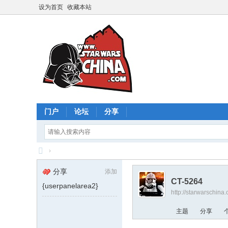
设为首页
收藏本站
门户
论坛
分享
›
星
分享
添加
球
CT-5264
{userpanelarea2}
http://starwarschin
大
战
主题
分享
中