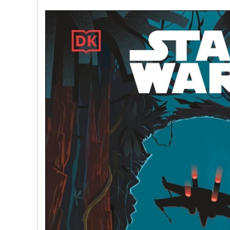
文
网
St
ar
W
ar
s
C
hi
na