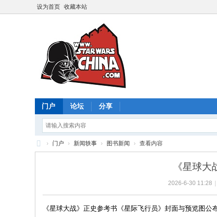
设为首页
收藏本站
门户
论坛
分享
›
门户
›
新闻轶事
›
图书新闻
›
查看内容
星
《星球大
球
2026-6-30 11:28
|
大
战
《星球大战》正史参考书《星际飞行员》封面与预览图公
中