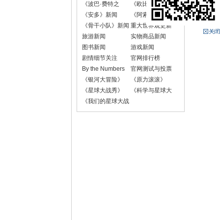
《波巴·费特之
《欧比-旺·克诺
书》新闻
比》新闻
《安多》新闻
《阿索卡》新闻
《骨干小队》新闻
重大世界观更新
旅游新闻
实物商品新闻
图书新闻
游戏新闻
剧情细节关注
官网排行榜
By the Numbers
官网测试与投票
《银河大冒险》
《原力滚滚》
《星球大战秀》
《科学与星球大
战》
《我们的星球大战
故事》