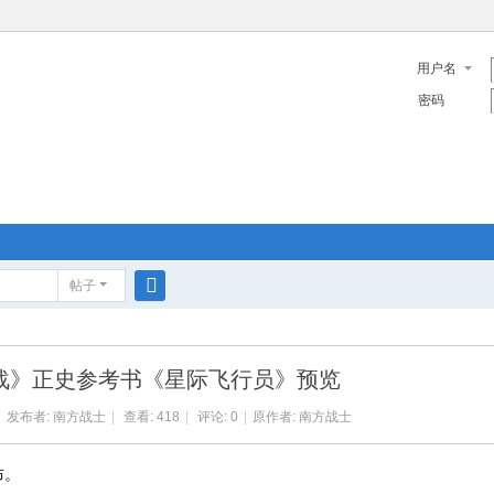
用户名
密码
帖子
搜
索
战》正史参考书《星际飞行员》预览
发布者:
南方战士
|
查看: 418
|
评论: 0
|
原作者: 南方战士
布。