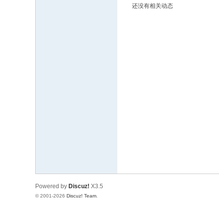
还没有相关动态
文
网
St
ar
W
ar
s
C
hi
na
Powered by
Discuz!
X3.5
© 2001-2026
Discuz! Team
.