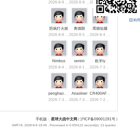
2026-8-9 16:35
2026-8-8 23:23
2026-8-8 22:29
防疯打火姬
奥德朗
黑猫短腿
2026-8-8 21:27
2026-8-5 13:36
2026-8-4 15:50
Nimbus
serein
欧羊ly
2026-8-4 01:40
2026-8-1 01:26
2026-7-31 10:03
penghaoxiake
Anasilver
CR400AF-1039
2026-7-30 23:53
2026-7-30 01:03
2026-7-29 23:32
手机版
|
星球大战中文网
(
沪ICP备09001291号
)
GMT+8, 2026-8-9 19:46
, Processed in 0.054122 second(s), 13 queries .