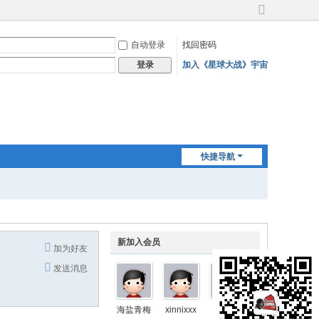
切
换
自动登录
找回密码
到
宽
加入《星球大战》宇宙
登录
版
快捷导航
新加入会员
加为好友
发送消息
海盐青梅
xinnixxx
himura