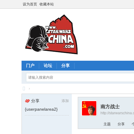
设为首页
收藏本站
门户
论坛
分享
›
星
分享
添加
球
南方战士
{userpanelarea2}
http://starwarschin
大
战
主题
分享
中