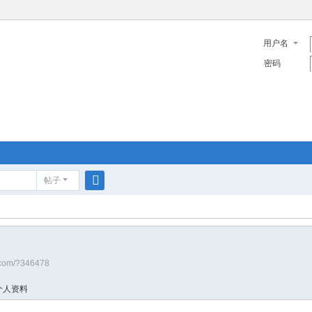
用户名
密码
帖子
搜
索
a.com/?346478
个人资料