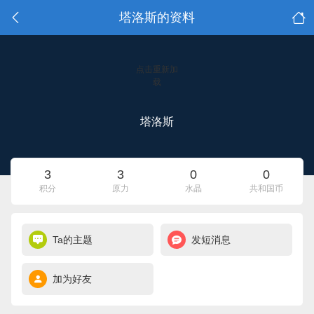
塔洛斯的资料
点击重新加
载
塔洛斯
3
3
0
0
积分
原力
水晶
共和国币
Ta的主题
发短消息
加为好友