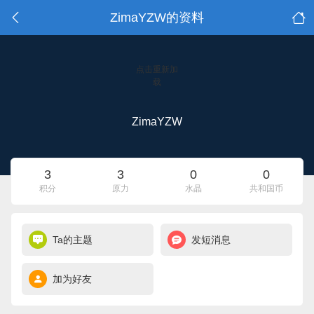
ZimaYZW的资料
点击重新加
载
ZimaYZW
3
3
0
0
积分
原力
水晶
共和国币
Ta的主题
发短消息
加为好友