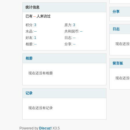
统计信息
分享
已有
--
人来访过
积分:
3
原力:
3
日志
水晶:
--
共和国币:
--
好友:
1
日志:
--
现在还没
相册:
--
分享:
--
相册
留言板
现在还没有相册
现在还没
记录
现在还没有记录
Powered by
Discuz!
X3.5