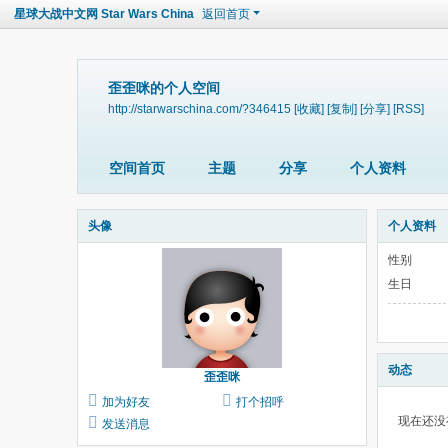
星球大战中文网 Star Wars China
返回首页
歪歪咪的个人空间
http://starwarschina.com/?346415
[收藏]
[复制]
[分享]
[RSS]
空间首页
主题
分享
个人资料
头像
个人资料
性别
生日
动态
歪歪咪
加为好友
打个招呼
现在还没
发送消息