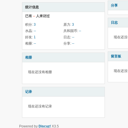
分享
统计信息
已有
--
人来访过
日志
积分:
3
原力:
3
水晶:
--
共和国币:
--
好友:
1
日志:
--
现在还没
相册:
--
分享:
--
留言板
相册
现在还没
现在还没有相册
记录
现在还没有记录
Powered by
Discuz!
X3.5