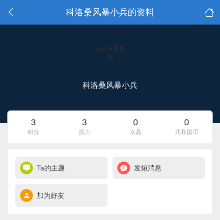
科洛桑风暴小兵的资料
点击重新加
载
科洛桑风暴小兵
3
3
0
0
积分
原力
水晶
共和国币
Ta的主题
发短消息
加为好友