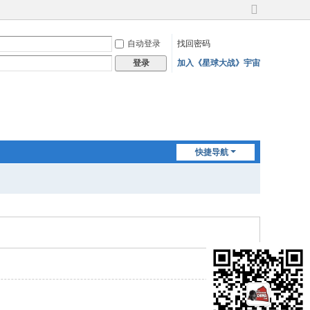
切
换
自动登录
找回密码
到
宽
加入《星球大战》宇宙
登录
版
快捷导航