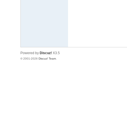
文
网
St
ar
W
ar
Powered by
Discuz!
X3.5
s
© 2001-2026
Discuz! Team
.
C
hi
na