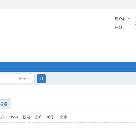
用户名
密码
帖子
搜
索
便看看
音乐
|
Flash
|
投票
|
用户
|
帖子
|
文章