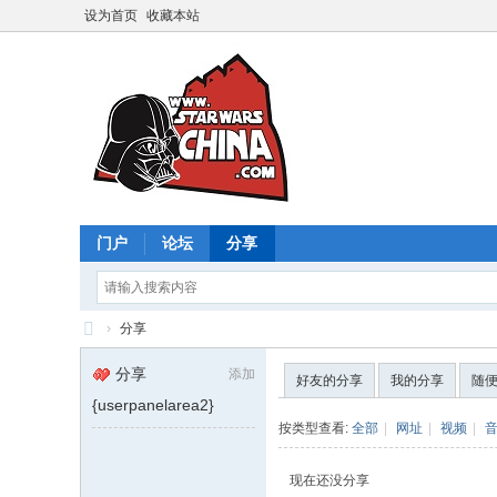
设为首页
收藏本站
门户
论坛
分享
›
分享
星
分享
添加
好友的分享
我的分享
随
球
{userpanelarea2}
大
按类型查看:
全部
|
网址
|
视频
|
战
现在还没分享
中