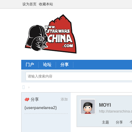
设为首页
收藏本站
门户
论坛
分享
›
星
分享
添加
球
MOYI
{userpanelarea2}
http://starwarschin
大
战
主题
分享
中