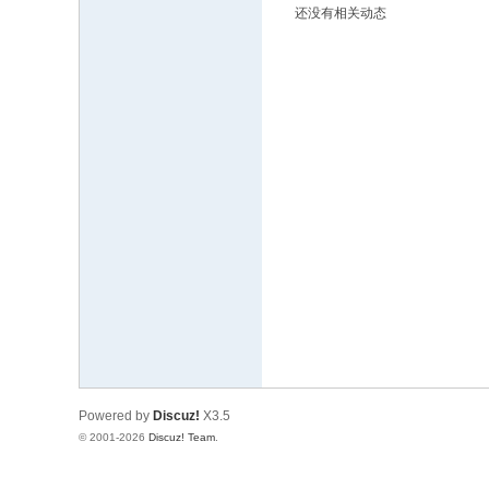
还没有相关动态
文
网
St
ar
W
ar
s
C
hi
na
Powered by
Discuz!
X3.5
© 2001-2026
Discuz! Team
.