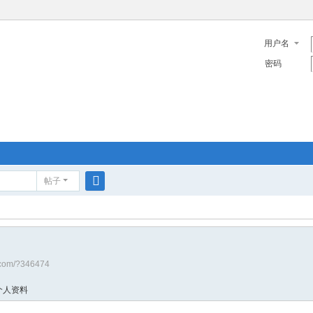
用户名
密码
帖子
搜
索
a.com/?346474
个人资料