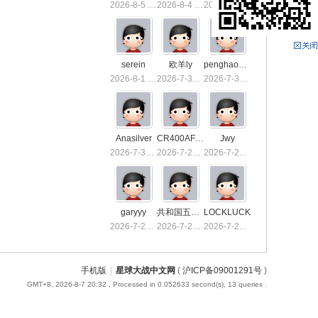
2026-8-5 13:36
2026-8-4 15:50
2026-8-4 01:40
serein
欧羊ly
penghaoxiake
2026-8-1 01:26
2026-7-31 10:03
2026-7-30 23:53
Anasilver
CR400AF-1039
Jwy
2026-7-30 01:03
2026-7-29 23:32
2026-7-29 19:21
garyyy
共和国五星上将
LOCKLUCK
2026-7-26 21:16
2026-7-23 13:55
2026-7-23 00:55
手机版
|
星球大战中文网
(
沪ICP备09001291号
)
GMT+8, 2026-8-7 20:32
, Processed in 0.052633 second(s), 13 queries .