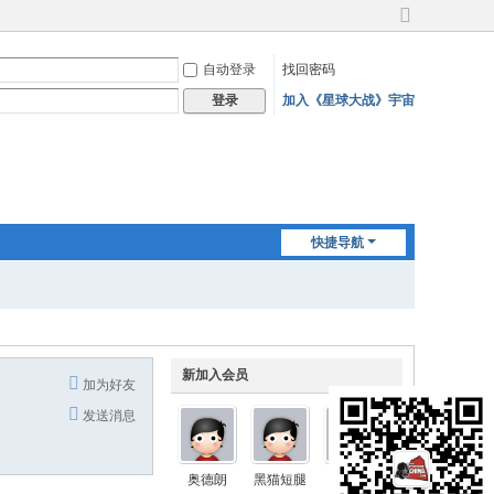
切
换
自动登录
找回密码
到
宽
加入《星球大战》宇宙
登录
版
快捷导航
新加入会员
加为好友
发送消息
奥德朗
黑猫短腿
Nimbus