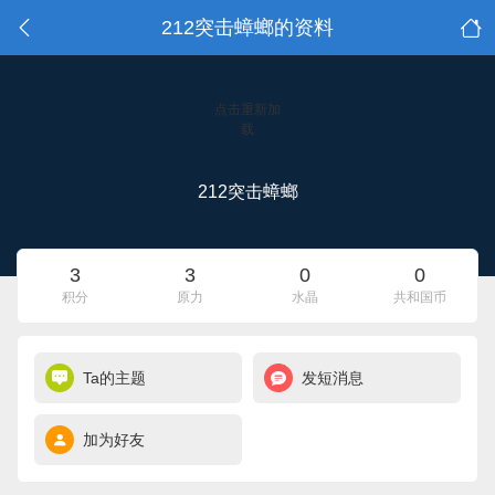
212突击蟑螂的资料
点击重新加
载
212突击蟑螂
3
3
0
0
积分
原力
水晶
共和国币
Ta的主题
发短消息
加为好友