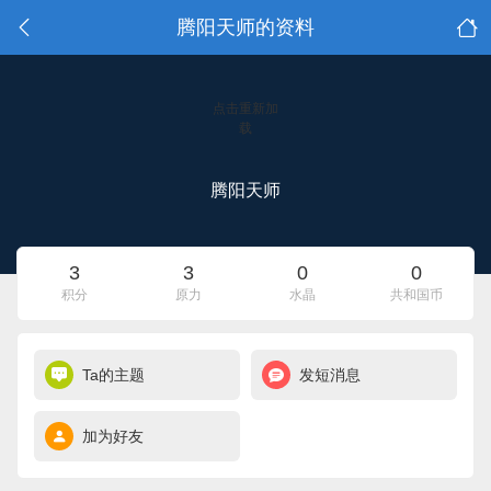
腾阳天师的资料
点击重新加
载
腾阳天师
3
3
0
0
积分
原力
水晶
共和国币
Ta的主题
发短消息
加为好友