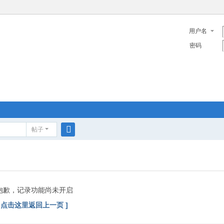
用户名
密码
帖子
搜
索
抱歉，记录功能尚未开启
[ 点击这里返回上一页 ]