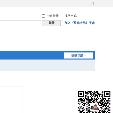
切
换
自动登录
找回密码
到
宽
加入《星球大战》宇宙
登录
版
快捷导航