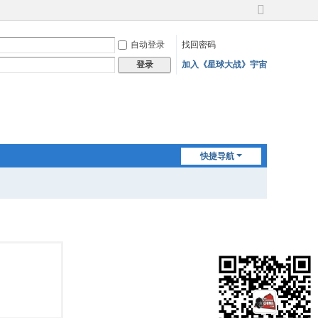
切
换
自动登录
找回密码
到
宽
加入《星球大战》宇宙
登录
版
快捷导航