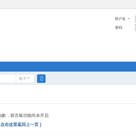
用户名
密码
帖子
搜
索
抱歉，留言板功能尚未开启
[ 点击这里返回上一页 ]