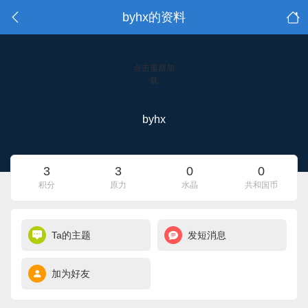
byhx的资料
点击重新加
载
byhx
3
3
0
0
积分
原力
水晶
共和国币
Ta的主题
发短消息
加为好友