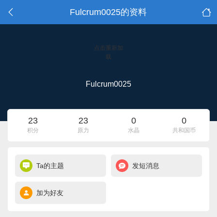
Fulcrum0025的资料
点击重新加
载
Fulcrum0025
23
23
0
0
积分
原力
水晶
共和国币
Ta的主题
发短消息
加为好友