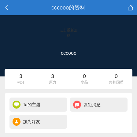
cccooo的资料
点击重新加
载
cccooo
3
3
0
0
积分
原力
水晶
共和国币
Ta的主题
发短消息
加为好友