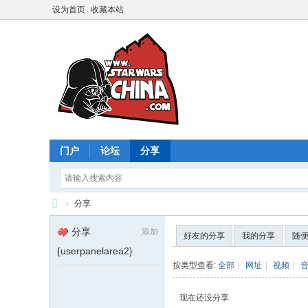
设为首页
收藏本站
门户
论坛
分享
›
分享
星
分享
添加
好友的分享
我的分享
随
球
{userpanelarea2}
大
按类型查看:
全部
|
网址
|
视频
|
战
现在还没分享
中