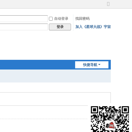
切
换
自动登录
找回密码
到
宽
加入《星球大战》宇宙
登录
版
快捷导航