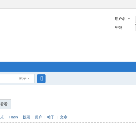
用户名
密码
帖子
搜
索
便看看
音乐
|
Flash
|
投票
|
用户
|
帖子
|
文章