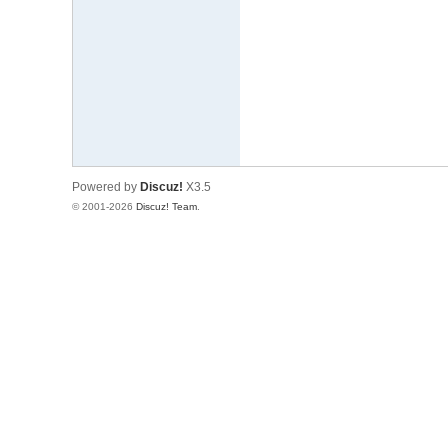
文
网
St
ar
W
ar
Powered by
Discuz!
X3.5
s
© 2001-2026
Discuz! Team
.
C
hi
na