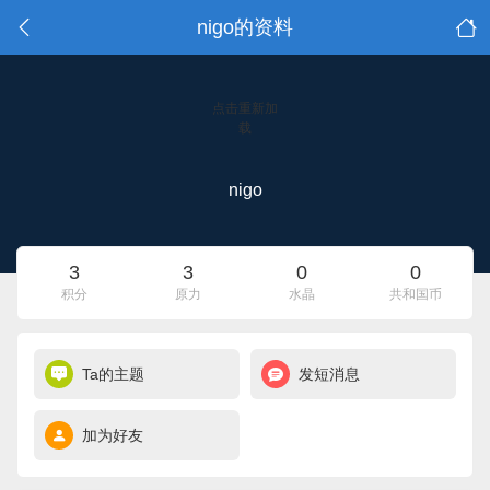
nigo的资料
点击重新加
载
nigo
3
3
0
0
积分
原力
水晶
共和国币
Ta的主题
发短消息
加为好友