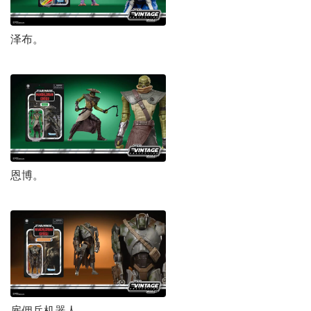
泽布。
恩博。
雇佣兵机器人。