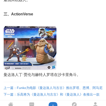
三、ActionVerse
曼达洛人丁·贾伦与赫特人罗塔在沙卡里角斗。
上一篇：Funko为电影《曼达洛人与古古》推出罗塔、恩博、阿马尼
人等Pop! 大头娃娃 ...
下一篇：乐高将为《曼达洛人与古古》和《曼达洛人》各推出一款
大型载具套装 ...