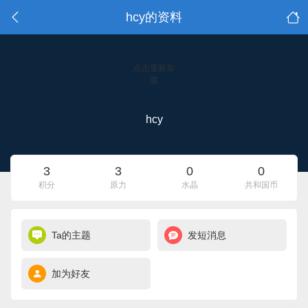
hcy的资料
点击重新加
载
hcy
3
3
0
0
积分
原力
水晶
共和国币
Ta的主题
发短消息
加为好友