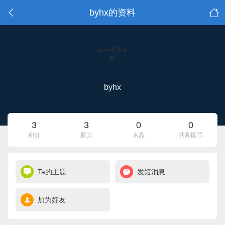
byhx的资料
点击重新加
载
byhx
3
3
0
0
积分
原力
水晶
共和国币
Ta的主题
发短消息
加为好友